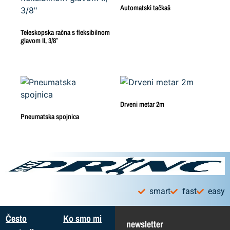
Automatski tačkaš
Teleskopska račna s fleksibilnom
glavom II, 3/8″
Drveni metar 2m
Pneumatska spojnica
smart
fast
easy
Često
Ko smo mi
newsletter