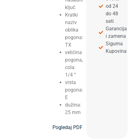
od 24
ključ
do 48
Kratki
sati
naziv
Garancija
oblika
i zamena
pogona:
Sigurna
TX
Kupovina
veličina
pogona,
cola:
1/4 “
vrsta
pogona:
E
dužina:
25 mm
Pogledaj PDF