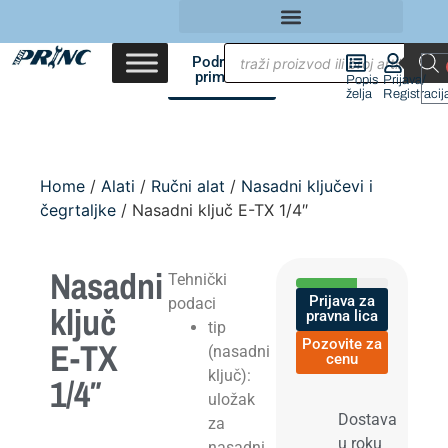
Područja
primene
Popis
Prijava/
želja
Registracij
Home
/
Alati
/
Ručni alat
/
Nasadni ključevi i
čegrtaljke
/ Nasadni ključ E-TX 1/4″
Nasadni
Tehnički
Prijava za
podaci
ključ
pravna lica
tip
E-TX
Pozovite za
(nasadni
cenu
ključ):
1/4″
uložak
Dostava
za
u roku
nasadni