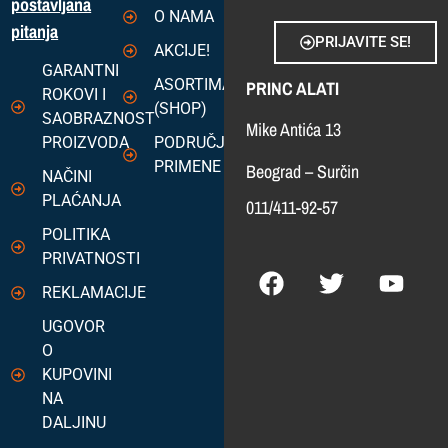
postavljana
O NAMA
pitanja
PRIJAVITE SE!
AKCIJE!
GARANTNI
ASORTIMAN
PRINC ALATI
ROKOVI I
(SHOP)
SAOBRAZNOST
Mike Antića 13
PROIZVODA
PODRUČJA
PRIMENE
Beograd – Surčin
NAČINI
PLAĆANJA
011/411-92-57
POLITIKA
PRIVATNOSTI
REKLAMACIJE
UGOVOR
O
KUPOVINI
NA
DALJINU