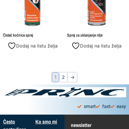
Čistač kočnica sprej
Sprej za uklanjanje rdje
Dodaj na listu želja
Dodaj na listu želja
1
2
→
smart
fast
easy
Često
Ko smo mi
newsletter