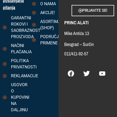
postavljana
O NAMA
pitanja
PRIJAVITE SE!
AKCIJE!
GARANTNI
ASORTIMAN
PRINC ALATI
ROKOVI I
(SHOP)
SAOBRAZNOST
Mike Antića 13
PROIZVODA
PODRUČJA
PRIMENE
Beograd – Surčin
NAČINI
PLAĆANJA
011/411-92-57
POLITIKA
PRIVATNOSTI
REKLAMACIJE
UGOVOR
O
KUPOVINI
NA
DALJINU