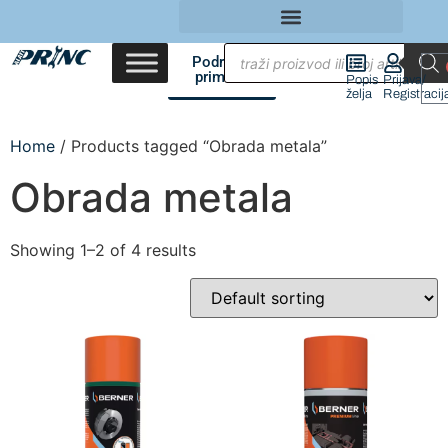
Područja
primene
Popis
Prijava/
želja
Registracij
Home
/ Products tagged “Obrada metala”
Obrada metala
Showing 1–2 of 4 results