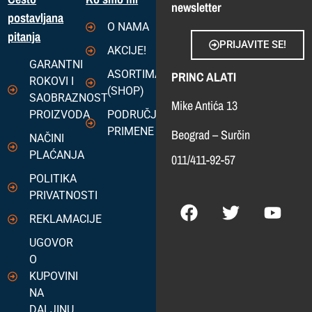
newsletter
postavljana
O NAMA
pitanja
PRIJAVITE SE!
AKCIJE!
GARANTNI
ASORTIMAN
PRINC ALATI
ROKOVI I
(SHOP)
SAOBRAZNOST
Mike Antića 13
PROIZVODA
PODRUČJA
PRIMENE
Beograd – Surčin
NAČINI
PLAĆANJA
011/411-92-57
POLITIKA
PRIVATNOSTI
REKLAMACIJE
UGOVOR
O
KUPOVINI
NA
DALJINU