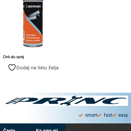
Cink alu sprej
Dodaj na listu želja
smart
fast
easy
Često
Ko smo mi